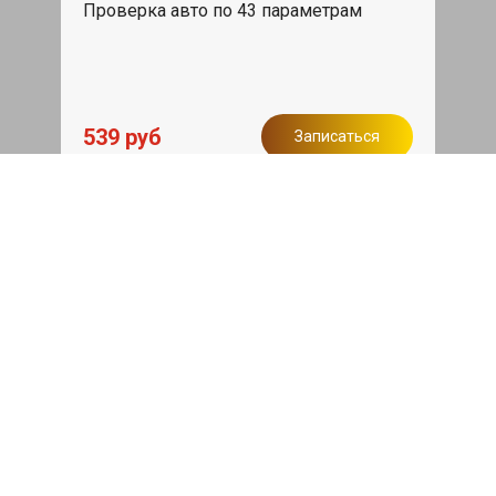
Проверка авто по 43 параметрам
539 руб
Записаться
Бесплатный эвакуатор
При ремонте Fiat Albea ДВС, эвакуация
авто в пределах МКАД в подарок.
Записаться