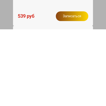
539 руб
Записаться
Бесплатный эвакуатор
При ремонте Fiat Albea ДВС, эвакуация
авто в пределах МКАД в подарок.
Записаться
Сделаем дешевле