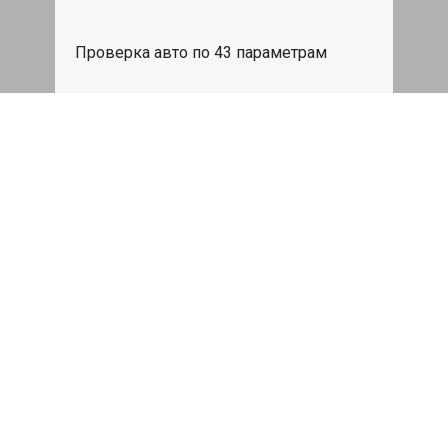
Проверка авто по 43 параметрам
539 руб
Записаться
Бесплатный эвакуатор
При ремонте Fiat Doblo ДВС, эвакуация
авто в пределах МКАД в подарок.
Записаться