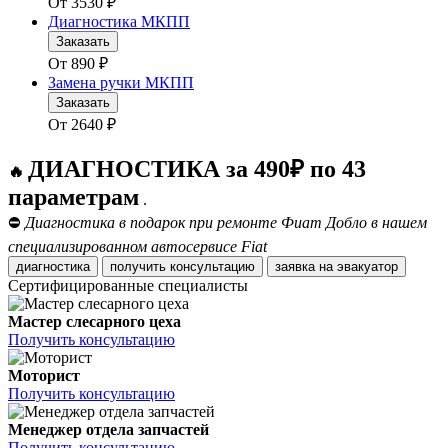
От
3530
₽
Диагностика МКПП
Заказать
От
890
₽
Замена ручки МКПП
Заказать
От
2640
₽
ДИАГНОСТИКА за 490₽ по 43
🔥
параметрам
.
⛔
Диагностика в подарок при ремонте Фиат Добло в нашем
специализированном автосервисе Fiat
диагностика
получить консультацию
заявка на эвакуатор
Сертифицированные специалисты
Мастер слесарного цеха
Получить консультацию
Моторист
Получить консультацию
Менеджер отдела запчастей
Получить консультацию