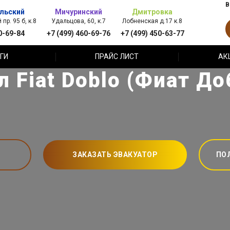
В
льский
Мичуринский
Дмитровка
пр. 95 б, к.8
Удальцова, 60, к.7
Лобненская д.17 к.8
0-69-84
+7 (499) 460-69-76
+7 (499) 450-63-77
ГИ
ПРАЙС ЛИСТ
АК
л Fiat Doblo (Фиат До
ЗАКАЗАТЬ ЭВАКУАТОР
ПО