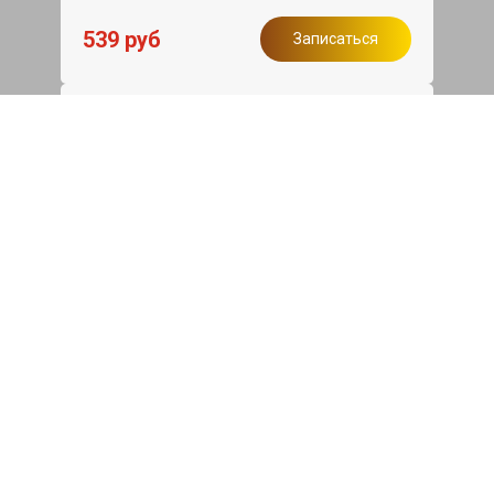
539 руб
Записаться
Бесплатный эвакуатор
При ремонте Fiat 500 ДВС, эвакуация
авто в пределах МКАД в подарок.
Записаться
Сделаем дешевле