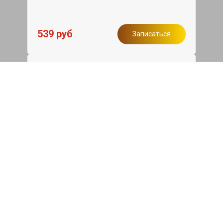
539 руб
Записаться
Бесплатный эвакуатор
При ремонте Fiat 500 ДВС, эвакуация
авто в пределах МКАД в подарок.
Записаться
Сделаем дешевле