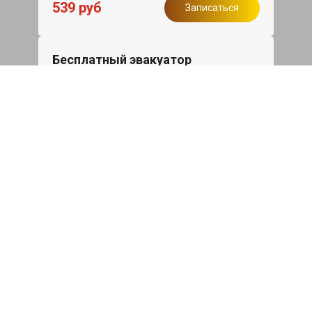
539 руб
Записаться
Бесплатный эвакуатор
При ремонте Skoda Kodiaq ДВС,
эвакуация авто в пределах МКАД в
подарок.
Записаться
Сделаем дешевле
При калькуляции на руках из другого