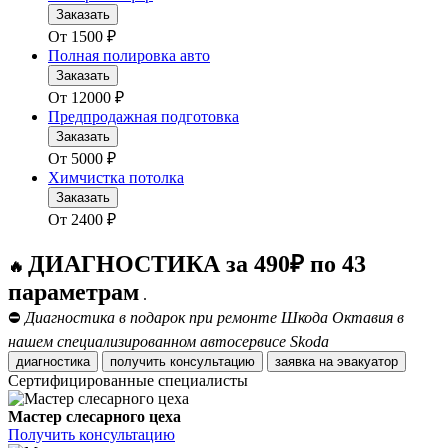
Заказать
От
1500
₽
Полная полировка авто
Заказать
От
12000
₽
Предпродажная подготовка
Заказать
От
5000
₽
Химчистка потолка
Заказать
От
2400
₽
ДИАГНОСТИКА за 490₽ по 43
🔥
параметрам
.
⛔
Диагностика в подарок при ремонте Шкода Октавия в
нашем специализированном автосервисе Skoda
диагностика
получить консультацию
заявка на эвакуатор
Сертифицированные специалисты
Мастер слесарного цеха
Получить консультацию