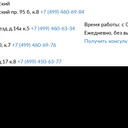
ский
ий пр. 95 б, к.8
+7 (499) 460-69-84
Время работы: с 0
зд д.14а к.5
+7 (499) 460-63-34
Ежедневно, без в
ГИ
ПРАЙС ЛИСТ
АК
й
Получить консул
, к.7
+7 (499) 460-69-76
.17 к.8
+7 (499) 450-63-77