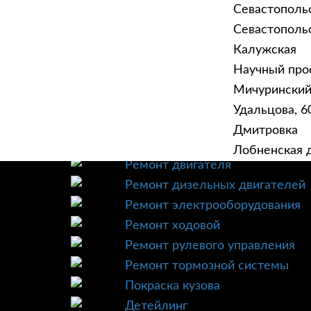
Севастополь
Севастопольск
Калужская
Научный прое
ГЛАВНАЯ
УСЛУ
Мичурински
Техническое обслуживание
Удальцова, 60
Диагностика
Дмитровка
Ремонт трансмиссии
Лобненская д
Ремонт двигателя
Ремонт дизельных двигателей
Ремонт электрооборудования
Ремонт ходовой
Ремонт рулевого управления
Ремонт тормозной системы
Покраска кузова
Детейлинг