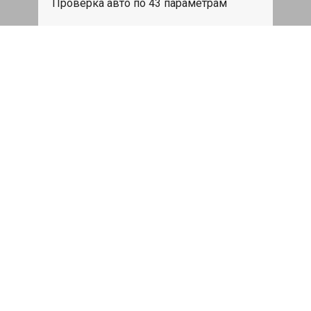
Проверка авто по 43 параметрам
539 руб
Записаться
Бесплатный эвакуатор
При ремонте Skoda Yeti ДВС, эвакуация
авто в пределах МКАД в подарок.
Записаться