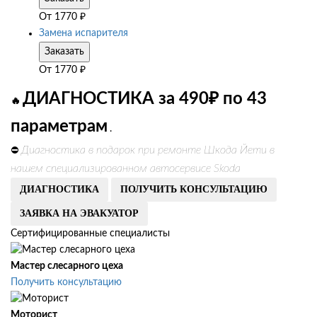
От
1770
₽
Замена испарителя
Заказать
От
1770
₽
ДИАГНОСТИКА за 490₽ по 43
🔥
параметрам
.
Диагностика в подарок при ремонте Шкода Йети в
⛔
нашем специализированном автосервисе Skoda
ДИАГНОСТИКА
ПОЛУЧИТЬ КОНСУЛЬТАЦИЮ
ЗАЯВКА НА ЭВАКУАТОР
Сертифицированные специалисты
Мастер слесарного цеха
Получить консультацию
Моторист