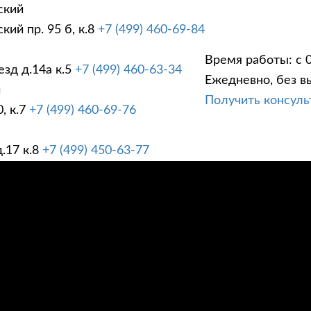
ский
ий пр. 95 б, к.8
+7 (499) 460-69-84
Время работы: с 0
зд д.14а к.5
+7 (499) 460-63-34
Ежедневно, без в
ГИ
ПРАЙС ЛИСТ
АК
й
Получить консул
, к.7
+7 (499) 460-69-76
.17 к.8
+7 (499) 450-63-77