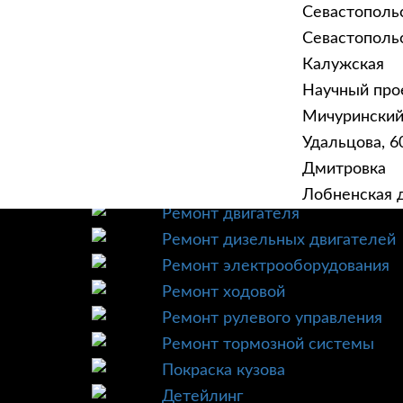
Севастополь
Севастопольск
Калужская
Научный прое
ГЛАВНАЯ
УСЛУ
Мичурински
Техническое обслуживание
Удальцова, 60
Диагностика
Дмитровка
Ремонт трансмиссии
Лобненская д
Ремонт двигателя
Ремонт дизельных двигателей
Ремонт электрооборудования
Ремонт ходовой
Ремонт рулевого управления
Ремонт тормозной системы
Покраска кузова
Детейлинг