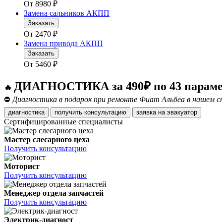
От
8980
₽
Замена сальников АКПП
Заказать
От
2470
₽
Замена привода АКПП
Заказать
От
5460
₽
ДИАГНОСТИКА за 490₽ по 43 парам
🔥
⛔
Диагностика в подарок при ремонте Фиат Альбеа в нашем сп
диагностика
получить консультацию
заявка на эвакуатор
Сертифицированные специалисты
Мастер слесарного цеха
Получить консультацию
Моторист
Получить консультацию
Менеджер отдела запчастей
Получить консультацию
Электрик-диагност