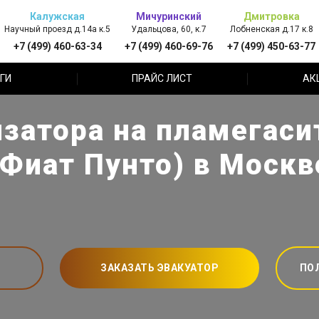
Калужская
Мичуринский
Дмитровка
Научный проезд д.14а к.5
Удальцова, 60, к.7
Лобненская д.17 к.8
+7 (499) 460-63-34
+7 (499) 460-69-76
+7 (499) 450-63-77
ГИ
ПРАЙС ЛИСТ
АК
затора на пламегасит
(Фиат Пунто) в Москв
ЗАКАЗАТЬ ЭВАКУАТОР
ПО