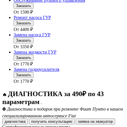
Обслуживание рулевого управления
Заказать
От
1590
₽
Ремонт насоса ГУР
Заказать
От
4400
₽
Замена насоса ГУР
Заказать
От
3350
₽
Замена жидкости ГУР
Заказать
От
1770
₽
Замена гидроусилителя
Заказать
От
1770
₽
ДИАГНОСТИКА за 490₽ по 43
🔥
параметрам
.
⛔
Диагностика в подарок при ремонте Фиат Пунто в нашем
специализированном автосервисе Fiat
диагностика
получить консультацию
заявка на эвакуатор
Сертифицированные специалисты