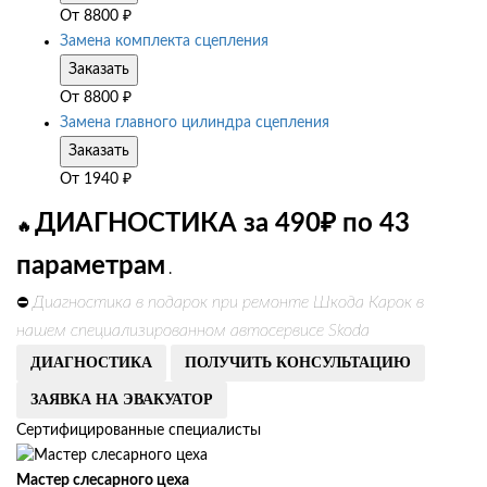
От
8800
₽
Замена комплекта сцепления
Заказать
От
8800
₽
Замена главного цилиндра сцепления
Заказать
От
1940
₽
ДИАГНОСТИКА за 490₽ по 43
🔥
параметрам
.
Диагностика в подарок при ремонте Шкода Карок в
⛔
нашем специализированном автосервисе Skoda
ДИАГНОСТИКА
ПОЛУЧИТЬ КОНСУЛЬТАЦИЮ
ЗАЯВКА НА ЭВАКУАТОР
Сертифицированные специалисты
Мастер слесарного цеха