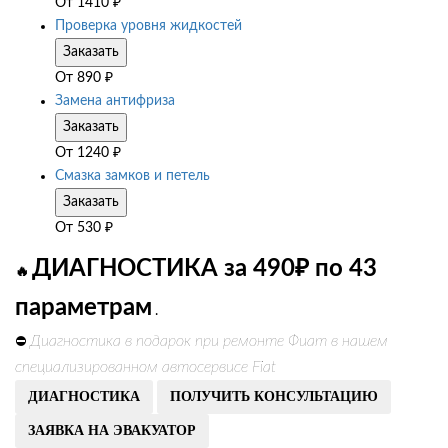
От
1410
₽
Проверка уровня жидкостей
Заказать
От
890
₽
Замена антифриза
Заказать
От
1240
₽
Смазка замков и петель
Заказать
От
530
₽
ДИАГНОСТИКА за 490₽ по 43
🔥
параметрам
.
Диагностика в подарок при ремонте Фиат в нашем
⛔
специализированном автосервисе Fiat
ДИАГНОСТИКА
ПОЛУЧИТЬ КОНСУЛЬТАЦИЮ
ЗАЯВКА НА ЭВАКУАТОР