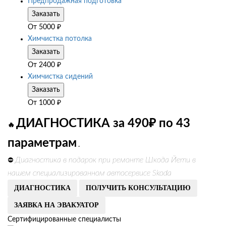
Предпродажная подготовка
Заказать
От
5000
₽
Химчистка потолка
Заказать
От
2400
₽
Химчистка сидений
Заказать
От
1000
₽
ДИАГНОСТИКА за 490₽ по 43
🔥
параметрам
.
Диагностика в подарок при ремонте Шкода Йети в
⛔
нашем специализированном автосервисе Skoda
ДИАГНОСТИКА
ПОЛУЧИТЬ КОНСУЛЬТАЦИЮ
ЗАЯВКА НА ЭВАКУАТОР
Сертифицированные специалисты